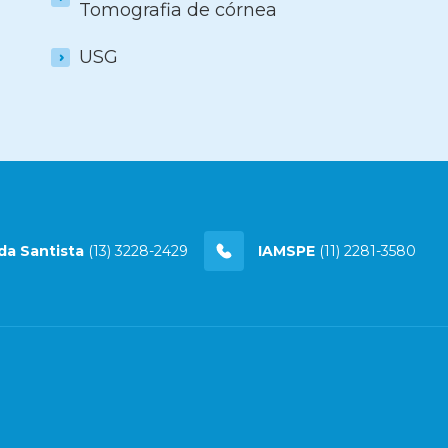
Tomografia de córnea
USG
da Santista
(13) 3228-2429
IAMSPE
(11) 2281-3580