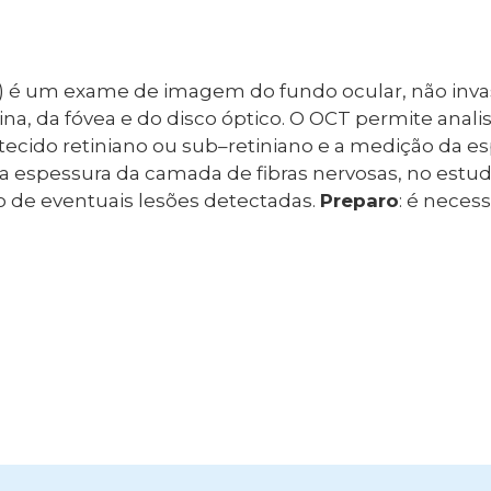
)
é um exame de imagem do fundo ocular, não invas
a, da fóvea e do disco óptico. O OCT permite analis
 tecido retiniano ou
sub
–
retiniano
e a medição da esp
 espessura da camada de fibras nervosas, no est
ão de eventuais lesões detectadas.
Preparo
:
é necess