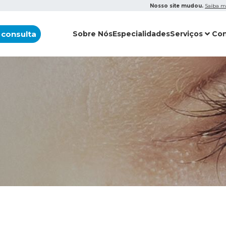
Nosso site mudou.
Saiba m
 consulta
Sobre Nós
Especialidades
Serviços
Con