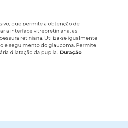
ivo, que permite a obtenção de
ar a interface
v
i
treoretiniana,
as
essura retiniana. Utiliza-se igualmente
,
udo e seguimento do glaucoma. Permite
ária dilatação da pupila.
Duração