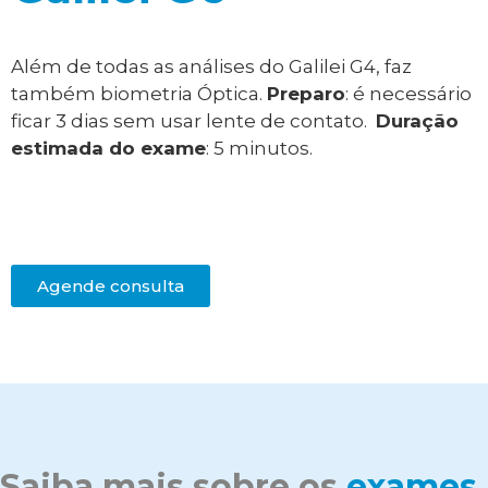
Além de todas as
an
á
lises
do Galilei G4, faz
também biometria Óptica.
Preparo
:
é
necessári
o
ficar 3 dias sem usar l
ente de contato.
Duração
estimada do exame
:
5
minutos.
Agende consulta
Saiba mais sobre os
exames