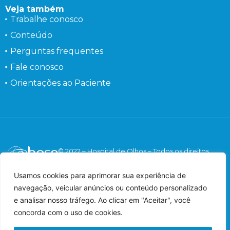
Veja também
Trabalhe conosco
Conteúdo
Perguntas frequentes
Fale conosco
Orientações ao Paciente
© 2022 – Hospital de Olhos – Todos os direitos
reservados.
Responsável Técnico: Dr. Flávio Gaieta Holzchuh –
Usamos cookies para aprimorar sua experiência de
Oftalmologista – CRM: 125547 – RQE: 42548.
navegação, veicular anúncios ou conteúdo personalizado
Imagens meramente ilustrativas.
e analisar nosso tráfego. Ao clicar em "Aceitar", você
concorda com o uso de cookies.