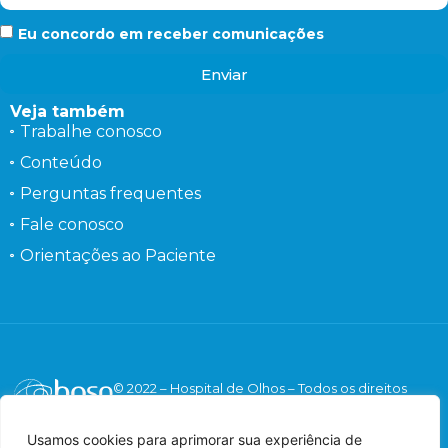
Eu concordo em receber comunicações
Enviar
Veja também
Trabalhe conosco
Conteúdo
Perguntas frequentes
Fale conosco
Orientações ao Paciente
© 2022 – Hospital de Olhos – Todos os direitos
reservados.
Responsável Técnico: Dr. Flávio Gaieta Holzchuh –
Usamos cookies para aprimorar sua experiência de
Oftalmologista – CRM: 125547 – RQE: 42548.