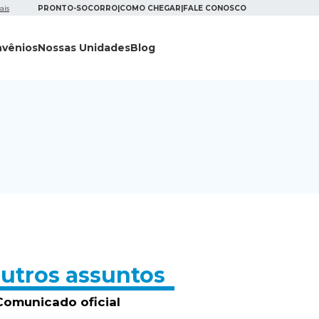
ais
PRONTO-SOCORRO
|
COMO CHEGAR
|
FALE CONOSCO
vênios
Nossas Unidades
Blog
utros assuntos
Comunicado oficial