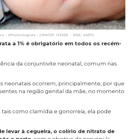
rata a 1% é obrigatório em todos os recém-
rrência da conjuntivite neonatal, comum nas
es neonatais ocorrem, principalmente, por que
sentes na região genital da mãe, no momento
 tais como clamídia e gonorreia, ela pode
levar à cegueira, o colírio de nitrato de
pós o parto,
com o objetivo de preveni-la,