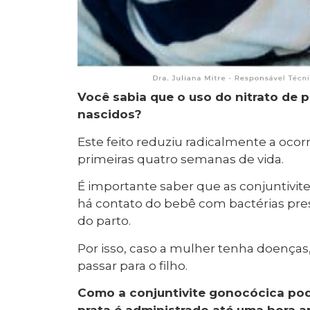
Você sabia que o uso do nitrato de p
nascidos?
Este feito reduziu radicalmente a oco
primeiras quatro semanas de vida.
É importante saber que as conjuntivit
há contato do bebê com bactérias pre
do parto.
Por isso, caso a mulher tenha doenças,
passar para o filho.
Como a conjuntivite gonocócica pode 
prata é administrado até uma hora a