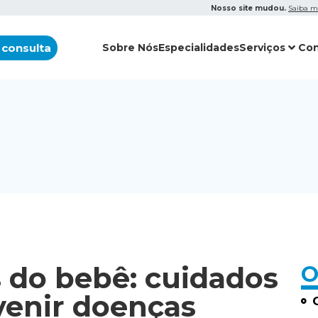
Nosso site mudou.
Saiba m
 consulta
Sobre Nós
Especialidades
Serviços
Con
 do bebê: cuidados
O
enir doenças