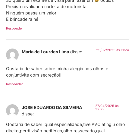
Só quero um exame de vista para fazer um
óculos
Preciso revalidar a carteira de motorista
Ninguém passa um valor
E brincadeira né
Responder
25/02/2025 às 11:24
Maria de Lourdes Lima
disse:
Gostaria de saber sobre minha alergia nos olhos e
conjuntivite com secreção!!
Responder
27/04/2025 às
JOSE EDUARDO DA SILVEIRA
22:29
disse:
Gostaria de saber ,qual especialidade,tive AVC atingiu olho
direito,perdi visão periférica,olho ressecado,qual