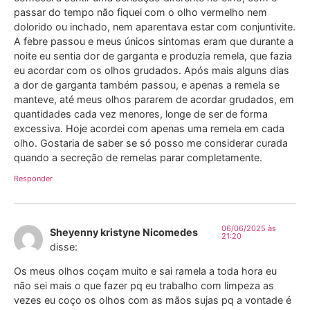
passar do tempo não fiquei com o olho vermelho nem
dolorido ou inchado, nem aparentava estar com conjuntivite.
A febre passou e meus únicos sintomas eram que durante a
noite eu sentia dor de garganta e produzia remela, que fazia
eu acordar com os olhos grudados. Após mais alguns dias
a dor de garganta também passou, e apenas a remela se
manteve, até meus olhos pararem de acordar grudados, em
quantidades cada vez menores, longe de ser de forma
excessiva. Hoje acordei com apenas uma remela em cada
olho. Gostaria de saber se só posso me considerar curada
quando a secreção de remelas parar completamente.
Responder
06/06/2025 às
Sheyenny kristyne Nicomedes
21:20
disse:
Os meus olhos coçam muito e sai ramela a toda hora eu
não sei mais o que fazer pq eu trabalho com limpeza as
vezes eu coço os olhos com as mãos sujas pq a vontade é