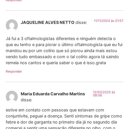
11/11/2024 às 01:57
JAQUELINE ALVES NETTO
disse:
Já fui a 3 oftalmologistas diferentes e ninguém detecta o
que eu tenho e para piorar o último oftalmologista que eu fui
mandou eu por um colírio que só piorou ainda mais estou
vendo tudo embassado e com o tal colírio agora tá saindo
remela nos cantos e queria saber o que é isso.grata
Responder
12/03/2025 às
Maria Eduarda Carvalho Martins
08:06
disse:
estive em contato com pessoas que estavam com
conjuntivite, peguei a doença. Senti sintomas de gripe como
febre e dor de garganta no primeiro dia já no segundo dia
comecei a sentir uma sensação diferente no olho, com o