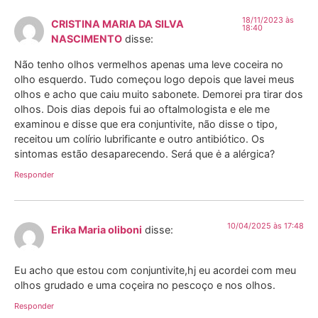
18/11/2023 às
CRISTINA MARIA DA SILVA
18:40
NASCIMENTO
disse:
Não tenho olhos vermelhos apenas uma leve coceira no
olho esquerdo. Tudo começou logo depois que lavei meus
olhos e acho que caiu muito sabonete. Demorei pra tirar dos
olhos. Dois dias depois fui ao oftalmologista e ele me
examinou e disse que era conjuntivite, não disse o tipo,
receitou um colírio lubrificante e outro antibiótico. Os
sintomas estão desaparecendo. Será que ė a alérgica?
Responder
10/04/2025 às 17:48
Erika Maria oliboni
disse:
Eu acho que estou com conjuntivite,hj eu acordei com meu
olhos grudado e uma coçeira no pescoço e nos olhos.
Responder