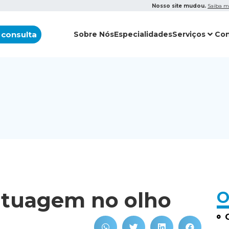
Nosso site mudou.
Saiba m
 consulta
Sobre Nós
Especialidades
Serviços
Con
atuagem no olho
O