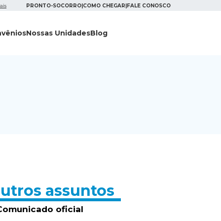
ais
PRONTO-SOCORRO
|
COMO CHEGAR
|
FALE CONOSCO
vênios
Nossas Unidades
Blog
utros assuntos
Comunicado oficial