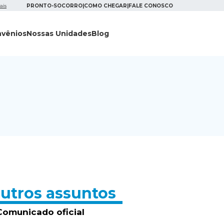
ais
PRONTO-SOCORRO
|
COMO CHEGAR
|
FALE CONOSCO
vênios
Nossas Unidades
Blog
utros assuntos
Comunicado oficial