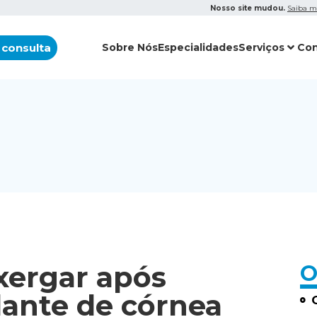
Nosso site mudou.
Saiba m
 consulta
Sobre Nós
Especialidades
Serviços
Con
nxergar após
O
lante de córnea