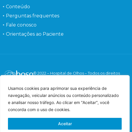
Conteúdo
Perguntas frequentes
Fale conosco
Orientações ao Paciente
© 2022 – Hospital de Olhos – Todos os direitos
reservados.
Responsável Técnico: Dr. Flávio Gaieta Holzchuh –
Usamos cookies para aprimorar sua experiência de
Oftalmologista – CRM: 125547 – RQE: 42548.
navegação, veicular anúncios ou conteúdo personalizado
Imagens meramente ilustrativas.
e analisar nosso tráfego. Ao clicar em "Aceitar", você
concorda com o uso de cookies.
Aceitar