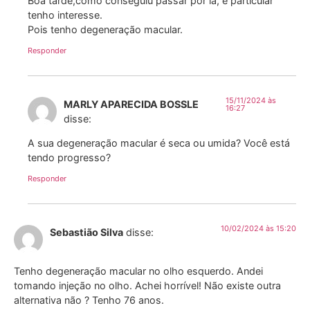
Boa tarde,como conseguiu passar por lá, é particular
tenho interesse.
Pois tenho degeneração macular.
Responder
15/11/2024 às
MARLY APARECIDA BOSSLE
16:27
disse:
A sua degeneração macular é seca ou umida? Você está
tendo progresso?
Responder
10/02/2024 às 15:20
Sebastião Silva
disse:
Tenho degeneração macular no olho esquerdo. Andei
tomando injeção no olho. Achei horrível! Não existe outra
alternativa não ? Tenho 76 anos.