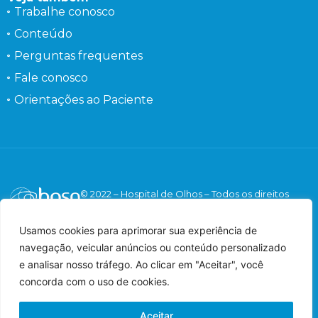
Trabalhe conosco
Conteúdo
Perguntas frequentes
Fale conosco
Orientações ao Paciente
© 2022 – Hospital de Olhos – Todos os direitos
reservados.
Responsável Técnico: Dr. Flávio Gaieta Holzchuh –
Usamos cookies para aprimorar sua experiência de
Oftalmologista – CRM: 125547 – RQE: 42548.
navegação, veicular anúncios ou conteúdo personalizado
Imagens meramente ilustrativas.
e analisar nosso tráfego. Ao clicar em "Aceitar", você
concorda com o uso de cookies.
Aceitar