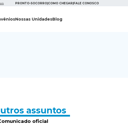
ais
PRONTO-SOCORRO
|
COMO CHEGAR
|
FALE CONOSCO
vênios
Nossas Unidades
Blog
utros assuntos
Comunicado oficial