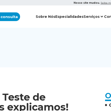
Nosso site mudou.
Saiba m
 consulta
Sobre Nós
Especialidades
Serviços
Con
o Teste de
O
s explicamos!