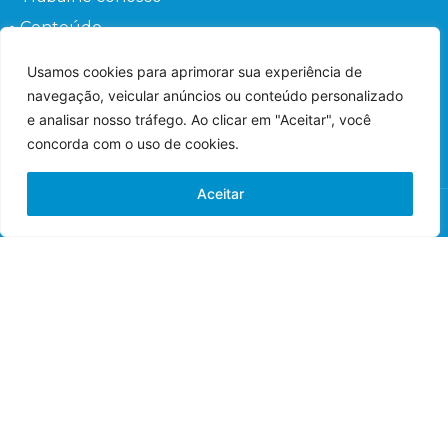
Conteúdo
Perguntas frequentes
Usamos cookies para aprimorar sua experiência de
Fale conosco
navegação, veicular anúncios ou conteúdo personalizado
Orientações ao Paciente
e analisar nosso tráfego. Ao clicar em "Aceitar", você
concorda com o uso de cookies.
Aceitar
© 2022 – Hospital de Olhos – Todos os direitos
reservados.
Responsável Técnico: Dr. Flávio Gaieta Holzchuh –
Oftalmologista – CRM: 125547 – RQE: 42548.
Imagens meramente ilustrativas.