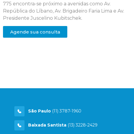
775 encontra-se próximo a avenidas como Av.
República do Líbano, Av. Brigadeiro Faria Lima e Av.
Presidente Juscelino Kubitschek.
Agende sua consulta
São Paulo
(11) 3787-1960
Baixada Santista
(13) 3228-2429