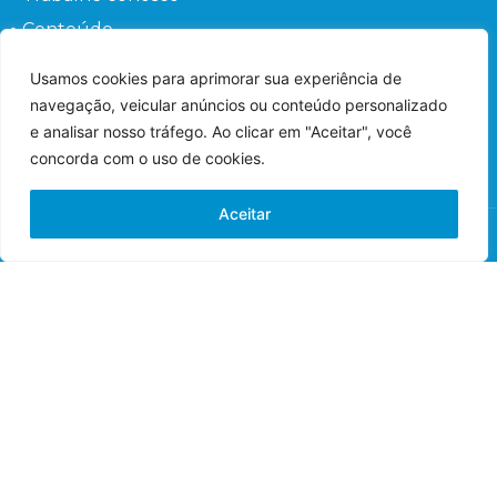
Conteúdo
Perguntas frequentes
Usamos cookies para aprimorar sua experiência de
Fale conosco
navegação, veicular anúncios ou conteúdo personalizado
Orientações ao Paciente
e analisar nosso tráfego. Ao clicar em "Aceitar", você
concorda com o uso de cookies.
Aceitar
© 2022 – Hospital de Olhos – Todos os direitos
reservados.
Responsável Técnico: Dr. Flávio Gaieta Holzchuh –
Oftalmologista – CRM: 125547 – RQE: 42548.
Imagens meramente ilustrativas.